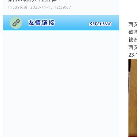
11539阅读 2023-11-15 12:39:07
西
截
被
西
23-