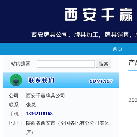
首页
产
站内搜索：
公司：
西安千赢牌具公司
20
联系：
张总
手机：
13362118168
地址：
陕西省西安市（全国各地有分公司实体
店）