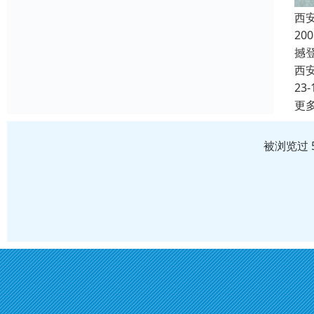
西
2
撼登
西
23-
更
被浏览过 