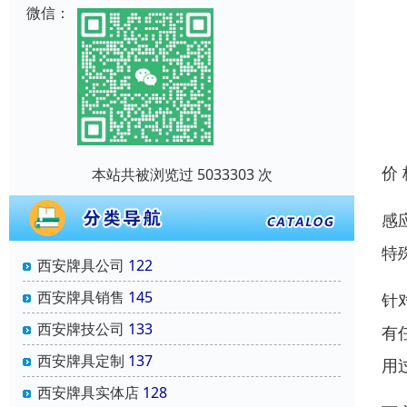
微信：
价
本站共被浏览过 5033303 次
感
特
西安牌具公司
122
西安牌具销售
145
针
西安牌技公司
133
有
西安牌具定制
137
用
西安牌具实体店
128