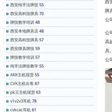
西
西安纯手法牌技
55
牌
西安高科技牌具
70
公
牌技教学培训
48
西安本地牌具店
48
公
西安高科技牌具
57
高
西安牌具牌技
59
具
牌技教学培训
57
公
纯手法牌技教学
55
AKK主机现货
55
CVK主机出售
67
pk王主机现货
63
v1v2v3耳机
78
cvkcac耳机
61