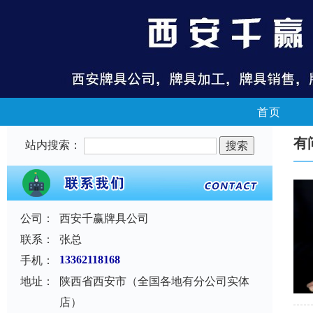
首页
有
站内搜索：
公司：
西安千赢牌具公司
联系：
张总
手机：
13362118168
地址：
陕西省西安市（全国各地有分公司实体
店）