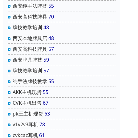
西安纯手法牌技
55
西安高科技牌具
70
牌技教学培训
48
西安本地牌具店
48
西安高科技牌具
57
西安牌具牌技
59
牌技教学培训
57
纯手法牌技教学
55
AKK主机现货
55
CVK主机出售
67
pk王主机现货
63
v1v2v3耳机
78
cvkcac耳机
61