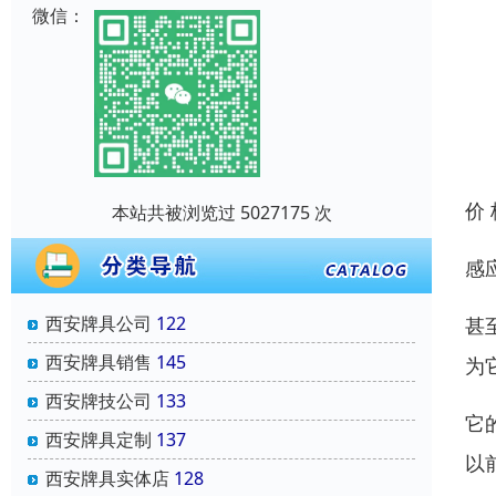
微信：
价
本站共被浏览过 5027175 次
感
西安牌具公司
122
甚
西安牌具销售
145
为
西安牌技公司
133
它
西安牌具定制
137
以
西安牌具实体店
128