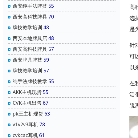
西安纯手法牌技
55
高
西安高科技牌具
70
选
牌技教学培训
48
是
西安本地牌具店
48
针
西安高科技牌具
57
可
西安牌具牌技
59
以
牌技教学培训
57
纯手法牌技教学
55
在
AKK主机现货
55
活
CVK主机出售
67
脱
pk王主机现货
63
v1v2v3耳机
78
cvkcac耳机
61