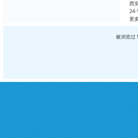
西
24-
更
被浏览过 