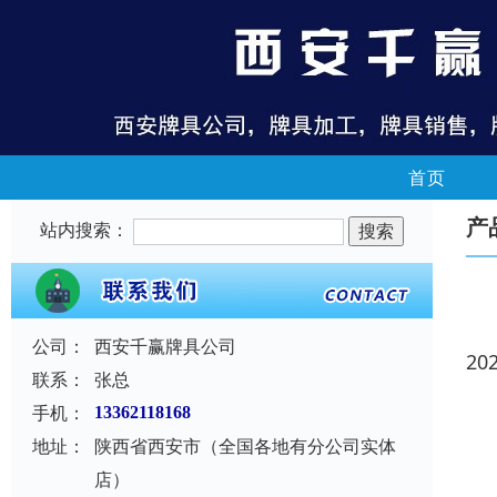
首页
产
站内搜索：
公司：
西安千赢牌具公司
20
联系：
张总
手机：
13362118168
地址：
陕西省西安市（全国各地有分公司实体
店）