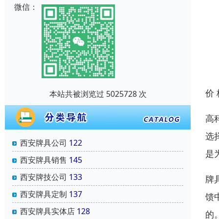
微信：
价
本站共被浏览过 5025728 次
高
选
西安牌具公司
122
是
西安牌具销售
145
西安牌技公司
133
牌
西安牌具定制
137
馈
西安牌具实体店
128
的