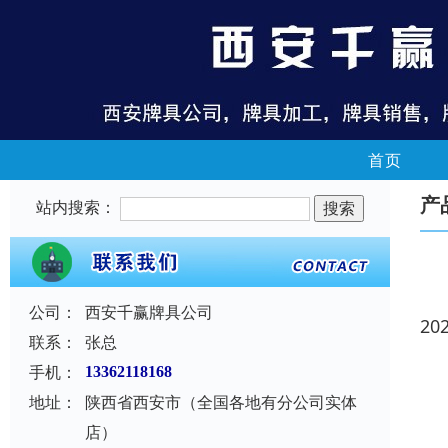
首页
产
站内搜索：
公司：
西安千赢牌具公司
20
联系：
张总
手机：
13362118168
地址：
陕西省西安市（全国各地有分公司实体
店）