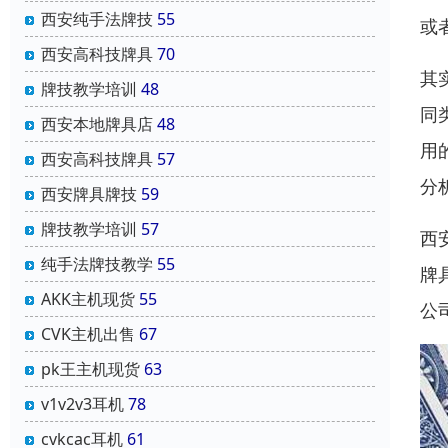
西安纯手法牌技
55
或
西安高科技牌具
70
其
牌技教学培训
48
同
西安本地牌具店
48
用
西安高科技牌具
57
分
西安牌具牌技
59
牌技教学培训
57
西
纯手法牌技教学
55
牌
AKK主机现货
55
公
CVK主机出售
67
pk王主机现货
63
v1v2v3耳机
78
cvkcac耳机
61