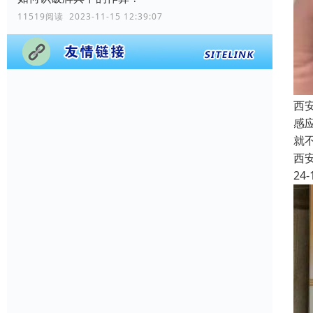
11519阅读 2023-11-15 12:39:07
西安
感
就
西
24-