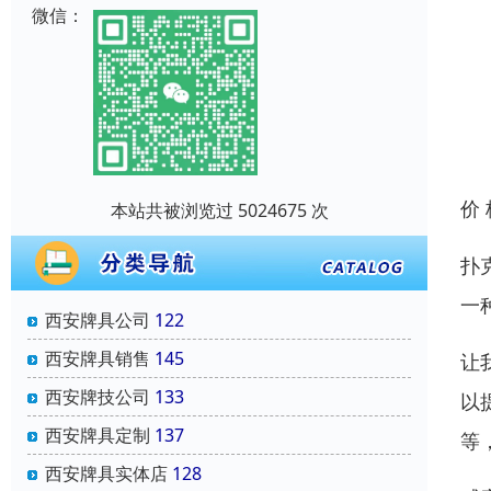
微信：
价
本站共被浏览过 5024675 次
扑
一
西安牌具公司
122
西安牌具销售
145
让
西安牌技公司
133
以
西安牌具定制
137
等
西安牌具实体店
128