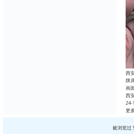
西
牌
画
西
24-
更
被浏览过 