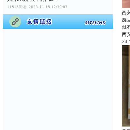
11516阅读 2023-11-15 12:39:07
西安
感
就
西
24-