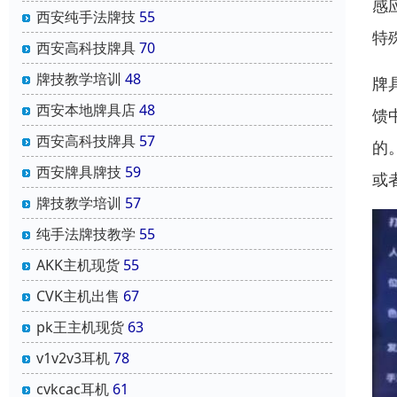
感
西安纯手法牌技
55
特
西安高科技牌具
70
牌技教学培训
48
牌
西安本地牌具店
48
馈
西安高科技牌具
57
的
西安牌具牌技
59
或
牌技教学培训
57
纯手法牌技教学
55
AKK主机现货
55
CVK主机出售
67
pk王主机现货
63
v1v2v3耳机
78
cvkcac耳机
61