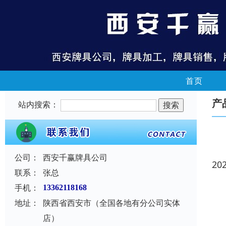
首页
产
站内搜索：
公司：
西安千赢牌具公司
20
联系：
张总
手机：
13362118168
地址：
陕西省西安市（全国各地有分公司实体
店）