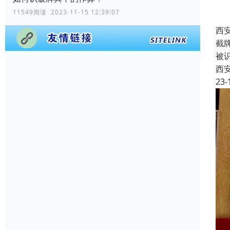
11549阅读 2023-11-15 12:39:07
西
截
被
西
23-