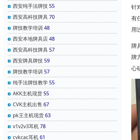
西安纯手法牌技
55
针
西安高科技牌具
70
有
牌技教学培训
48
用
西安本地牌具店
48
牌
西安高科技牌具
57
牌
西安牌具牌技
59
心
牌技教学培训
57
纯手法牌技教学
55
AKK主机现货
55
CVK主机出售
67
pk王主机现货
63
v1v2v3耳机
78
cvkcac耳机
61