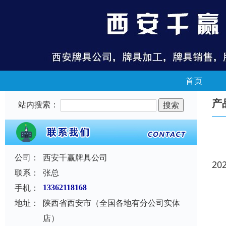
首页
产
站内搜索：
公司：
西安千赢牌具公司
20
联系：
张总
手机：
13362118168
地址：
陕西省西安市（全国各地有分公司实体
店）