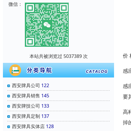
微信：
价
本站共被浏览过 5037389 次
感
西安牌具公司
122
感
西安牌具销售
145
要
西安牌技公司
133
高
西安牌具定制
137
掉
西安牌具实体店
128