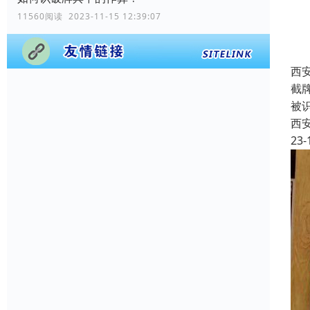
11560阅读 2023-11-15 12:39:07
西
截
被
西
23-