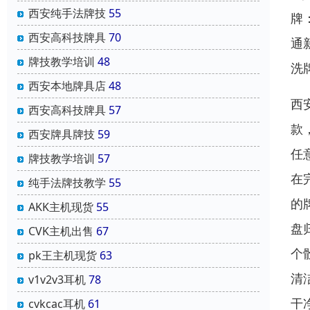
西安纯手法牌技
55
牌
西安高科技牌具
70
通
牌技教学培训
48
洗
西安本地牌具店
48
西
西安高科技牌具
57
款
西安牌具牌技
59
任
牌技教学培训
57
在
纯手法牌技教学
55
的
AKK主机现货
55
盘
CVK主机出售
67
个
pk王主机现货
63
清
v1v2v3耳机
78
干
cvkcac耳机
61