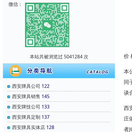
微信：
价
本站共被浏览过 5041284 次
本
同
西安牌具公司
122
谈
西安牌具销售
145
西安牌技公司
133
西
西安牌具定制
137
庄
西安牌具实体店
128
者