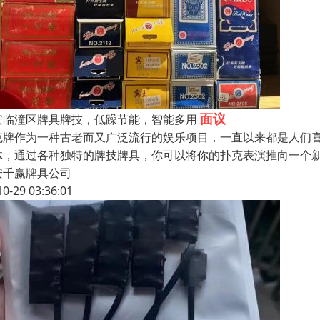
面议
安临潼区牌具牌技，低躁节能，智能多用
克牌作为一种古老而又广泛流行的娱乐项目，一直以来都是人们
体，通过各种独特的牌技牌具，你可以将你的扑克表演推向一个
安千赢牌具公司
10-29 03:36:01