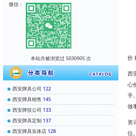
微信：
价
本站共被浏览过 5030905 次
西
心
西安牌具公司
122
手
西安牌具销售
145
做
西安牌技公司
133
西安牌具定制
137
资
西安牌具实体店
128
位