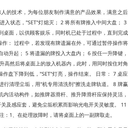
惊人的技术，为每位朋友制作满意的产品效果，满意之后
状态，"SET"灯熄灭； 2 将所有牌推入中间大盘； 3
到桌面，以供顾客娱乐，同时机已处于过程中，直到完成
停操作： 过程中，若发现有牌遗漏在外，可通过暂停操作
动升起； 5 将遗漏的牌投入大盘内； 6 按任一升降键
盘升高然后将桌面上的放入机器内，此时，用同时按住对
盘下降到低，"SET"灯亮，操作结束。 日常： 7 桌
行清理尘垢，用"机专用清洗剂"擦洗走牌轨道。 8 牌
9 机内活动构件，如推牌器滑杆、推升降滑杆应保持灵活
开关及感应套，避免尘垢积累而影响光电开关灵敏度。 11
注：1、在处理故障时，请将桌面上的一副牌取走。