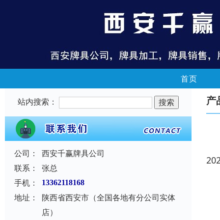
首页
产
站内搜索：
公司：
西安千赢牌具公司
20
联系：
张总
手机：
13362118168
地址：
陕西省西安市（全国各地有分公司实体
店）