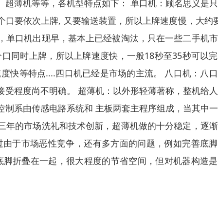
、超薄机等等，各机型特点如下： 单口机：顾名思义是
口要依次上牌, 又要输送装置，所以上牌速度慢，大约
，单口机出现早，基本上已经被淘汰，只在一些二手机市
口同时上牌，所以上牌速度快，一般18秒至35秒可以
快等特点....四口机已经是市场的主流。 八口机：八
接受程度尚不明确。 超薄机：以外形轻薄著称，整机给
控制系由传感电路系统和 主板两套主程序组成，当其中
三年的市场洗礼和技术创新，超薄机做的十分稳定，逐渐
过由于市场恶性竞争，还有多方面的问题，例如完善底脚
和底脚折叠在一起，很大程度的节省空间，但对机器构造