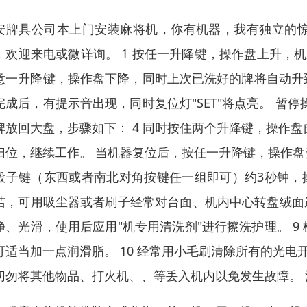
安牌具公司本上门安装麻将机，你有机器，我有独立的
，欢迎来电或微详询。 1 按任一升降键，操作盘上升，机进入
意一升降键，操作盘下降，同时上次已洗好的牌将自动升
完成后，有提示音出现，同时复位灯"SET"将点亮。 暂
牌放回大盘，步骤如下： 4 同时按住两个升降键，操作盘自
归位，继续工作。 当机器复位后，按任一升降键，操作
骰子键（东西或者南北对角按键任一组即可）约3秒钟，操作
洁，可用吸尘器或者刷子经常对台面、机内中心转盘绒面进
净、光滑，使用后应用"机专用清洗剂"进行擦洗护理。 
可适当加一点润滑脂。 10 经常用小毛刷清除所有的光电
切勿将其他物品、打火机、、等丢入机内以免发生故障。 