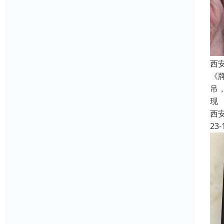
西
《
吊
现
西
23-