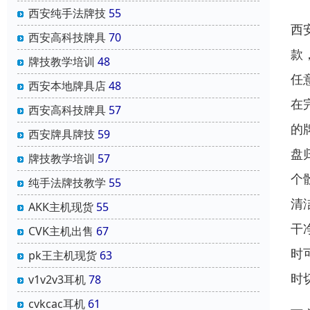
西安纯手法牌技
55
西
西安高科技牌具
70
款
牌技教学培训
48
任
西安本地牌具店
48
在
西安高科技牌具
57
的
西安牌具牌技
59
盘
牌技教学培训
57
个
纯手法牌技教学
55
清
AKK主机现货
55
干
CVK主机出售
67
时
pk王主机现货
63
时
v1v2v3耳机
78
cvkcac耳机
61