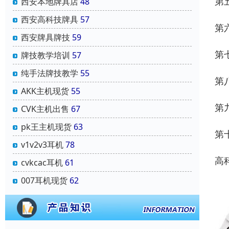
第
西安本地牌具店
48
西安高科技牌具
57
第
西安牌具牌技
59
第
牌技教学培训
57
纯手法牌技教学
55
第
AKK主机现货
55
第
CVK主机出售
67
pk王主机现货
63
第
v1v2v3耳机
78
高
cvkcac耳机
61
007耳机现货
62