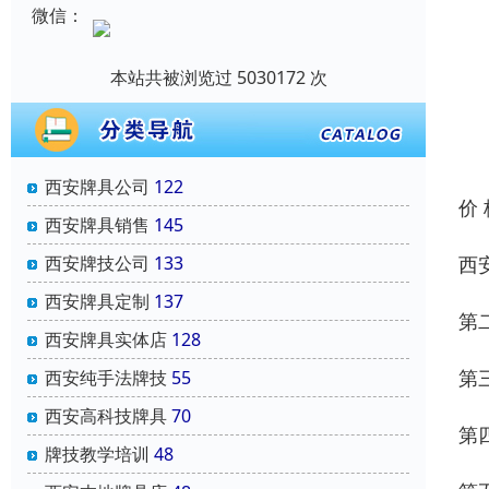
微信：
本站共被浏览过 5030172 次
西安牌具公司
122
价
西安牌具销售
145
西
西安牌技公司
133
西安牌具定制
137
第
西安牌具实体店
128
第
西安纯手法牌技
55
西安高科技牌具
70
第
牌技教学培训
48