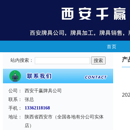
首页
产
站内搜索：
公司：
西安千赢牌具公司
20
联系：
张总
手机：
13362118168
地址：
陕西省西安市（全国各地有分公司实体
店）