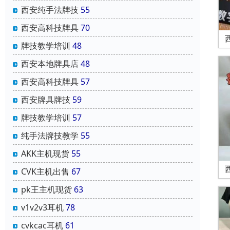
西安纯手法牌技
55
西安高科技牌具
70
牌技教学培训
48
西安本地牌具店
48
西安高科技牌具
57
西安牌具牌技
59
牌技教学培训
57
纯手法牌技教学
55
AKK主机现货
55
CVK主机出售
67
pk王主机现货
63
v1v2v3耳机
78
cvkcac耳机
61