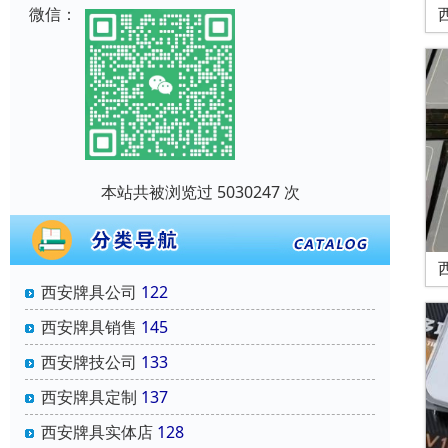
微信：
本站共被浏览过 5030247 次
西安牌具公司
122
西安牌具销售
145
西安牌技公司
133
西安牌具定制
137
西安牌具实体店
128