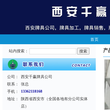
首页
产
站内搜索：
公司：
西安千赢牌具公司
联系：
张总
手机：
13362118168
地址：
陕西省西安市（全国各地有分公司实体
店）