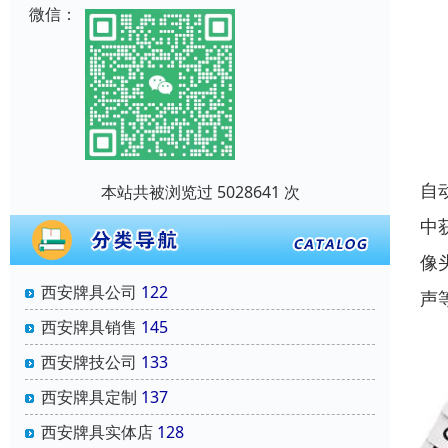
微信：
自
本站共被浏览过 5028641 次
中
像
西安牌具公司
122
声
西安牌具销售
145
西安牌技公司
133
西安牌具定制
137
西安牌具实体店
128