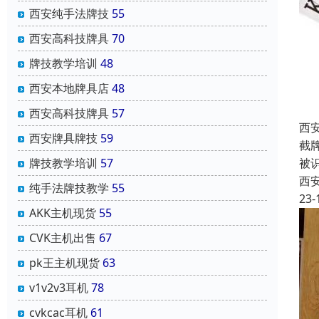
西安纯手法牌技
55
西安高科技牌具
70
牌技教学培训
48
西安本地牌具店
48
西安高科技牌具
57
西
西安牌具牌技
59
截
被
牌技教学培训
57
西
纯手法牌技教学
55
23-
AKK主机现货
55
CVK主机出售
67
pk王主机现货
63
v1v2v3耳机
78
cvkcac耳机
61