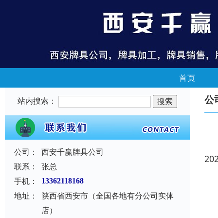
首页
公
站内搜索：
公司：
西安千赢牌具公司
20
联系：
张总
手机：
13362118168
地址：
陕西省西安市（全国各地有分公司实体
店）