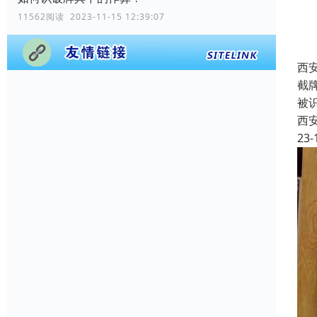
11562阅读 2023-11-15 12:39:07
西
截
被
西
23-