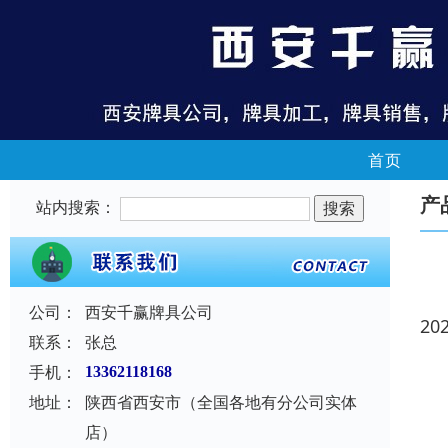
首页
产
站内搜索：
公司：
西安千赢牌具公司
20
联系：
张总
手机：
13362118168
地址：
陕西省西安市（全国各地有分公司实体
店）