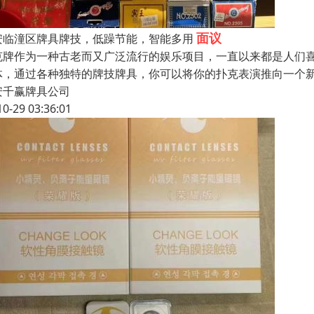
面议
安临潼区牌具牌技，低躁节能，智能多用
克牌作为一种古老而又广泛流行的娱乐项目，一直以来都是人们
体，通过各种独特的牌技牌具，你可以将你的扑克表演推向一个
安千赢牌具公司
10-29 03:36:01