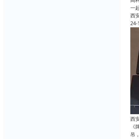
高
一
西
24-
西
《
吊