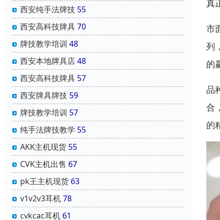
真
西安纯手法牌技
55
西安高科技牌具
70
市
牌技教学培训
48
列
西安本地牌具店
48
的
西安高科技牌具
57
品
西安牌具牌技
59
合
牌技教学培训
57
的
纯手法牌技教学
55
AKK主机现货
55
CVK主机出售
67
pk王主机现货
63
v1v2v3耳机
78
cvkcac耳机
61