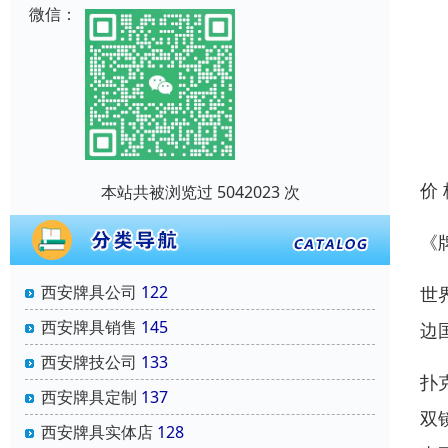
微信：
价
本站共被浏览过 5042023 次
《
西安牌具公司
122
世
西安牌具销售
145
边
西安牌技公司
133
扑
西安牌具定制
137
双
西安牌具实体店
128